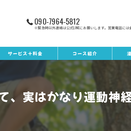
090-7964-5812
※緊急時以外連絡は公式LINEにお願いします。営業電話には
サービス＋料金
コース紹介
お客様の声
トレーニングコース
ギャラリー
野球コース
て、実はかなり運動神
スタッフ紹介
EQカレンダー