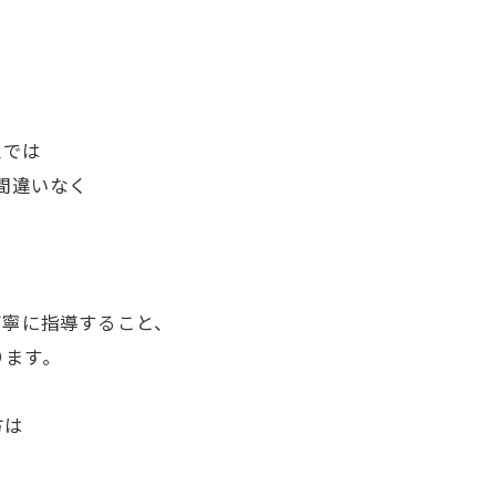
・
スでは
間違いなく
り
丁寧に指導すること、
ります。
方は