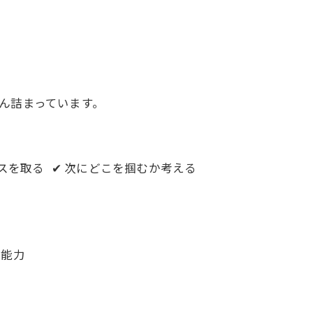
】
ん詰まっています。
ンスを取る ✔ 次にどこを掴むか考える
作能力