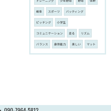
トレーニング
少年野球
野球
体幹
岐阜
スポーツ
バッティング
ピッチング
小学生
コミュニケーション
走る
リズム
バランス
身体能力
楽しい
マット
090-7964-5812