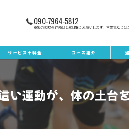
090-7964-5812
※緊急時以外連絡は公式LINEにお願いします。営業電話には
サービス＋料金
コース紹介
お客様の声
トレーニングコース
ギャラリー
野球コース
這い運動が、体の土台
スタッフ紹介
EQカレンダー