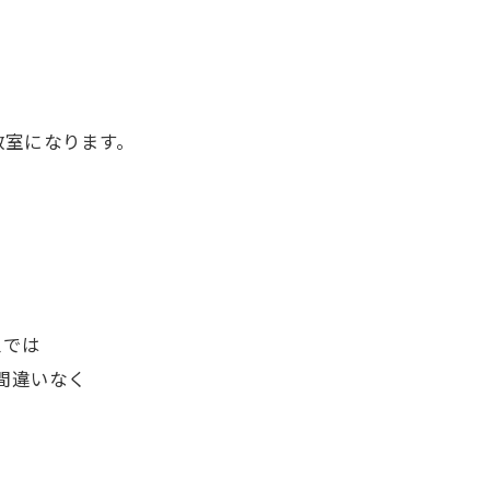
教室になります。
・
スでは
間違いなく
り