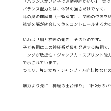
「バランスがいい子は運動神経がいい」 実
バランス能力とは、体幹の強さだけでなく、
耳の奥の前庭覚（平衡感覚）、関節の位置を
視覚を脳が統合して体をコントロールする力
いわば「脳と神経の働き」そのものです。
子ども期はこの神経系が最も発達する時期で、National
ニングが敏捷性・ジャンプ力・スプリント能
で示されています。
つまり、片足立ち・ジャンプ・方向転換など
筋力より先に「神経の土台作り」 1日3分の
ーーーーーーーーーーーーーーー