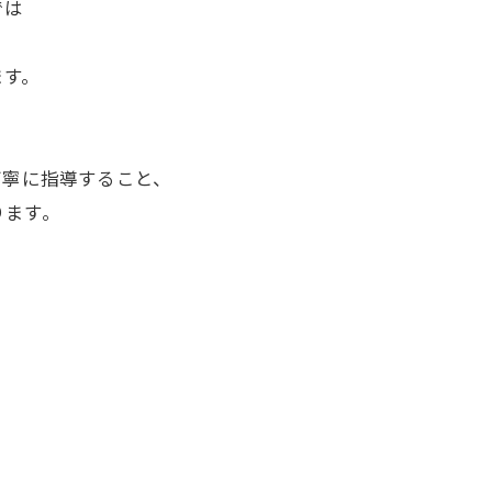
では
ます。
り
丁寧に指導すること、
ります。