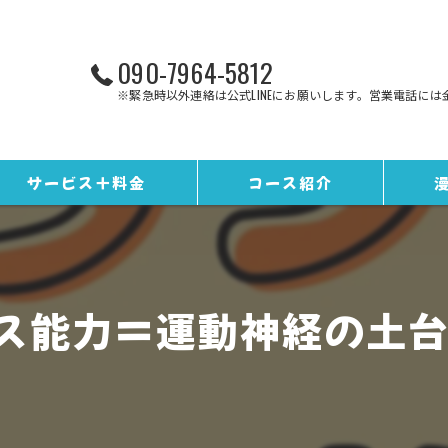
090-7964-5812
※緊急時以外連絡は公式LINEにお願いします。営業電話には
サービス＋料金
コース紹介
お客様の声
トレーニングコース
ギャラリー
野球コース
ス能力＝運動神経の
スタッフ紹介
EQカレンダー