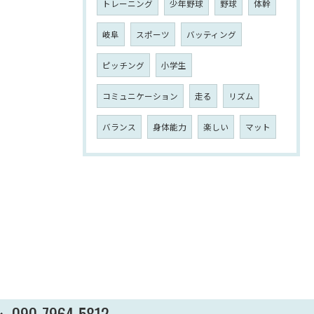
トレーニング
少年野球
野球
体幹
岐阜
スポーツ
バッティング
ピッチング
小学生
コミュニケーション
走る
リズム
バランス
身体能力
楽しい
マット
090-7964-5812