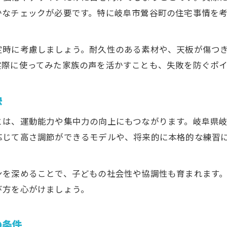
子どもが続けやすい卓球生活の始め方
かなチェックが必要です。特に岐阜市鶯谷町の住宅事情を
家庭での卓球練習を楽しく続ける工夫
子どものやる気を育む卓球台の選び方
定時に考慮しましょう。耐久性のある素材や、天板が傷つ
無理なく始める子どもとの卓球習慣づくり
実際に使ってみた家族の声を活かすことも、失敗を防ぐポイ
家族で支える子どもの卓球上達ステップ
長く使える卓球台を選ぶためのポイント
訣
子どもの成長に合わせた卓球台の耐久性とは
とは、運動能力や集中力の向上にもつながります。岐阜県
メンテナンスしやすい子ども用卓球台の見極め方
応じて高さ調節ができるモデルや、将来的に本格的な練習
長寿命を保つための子ども用卓球台の管理方法
子どもが安心して使える卓球台選定の基本
ンを深めることで、子どもの社会性や協調性も育まれます
家庭で長く使える卓球台の選び方のコツ
び方を心がけましょう。
の条件