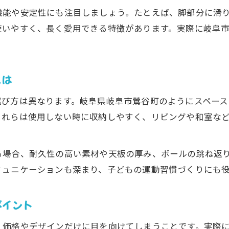
岐阜市で叶える理想の卓球環境とは
機能や安定性にも注目しましょう。たとえば、脚部分に滑
子どもが通いやすい卓球施設の選び方
使いやすく、長く愛用できる特徴があります。実際に岐阜
岐阜市で子ども向け卓球環境を探すポイント
家族で利用しやすい卓球環境の条件
子どもの成長に最適な卓球環境づくりの工夫
とは
卓球が強い中学校の取り組みと子どもの関心
選び方は異なります。岐阜県岐阜市鶯谷町のようにスペー
遊び心あふれる卓球時間を家族で体験
これらは使用しない時に収納しやすく、リビングや和室な
子どもと卓球で広がる家族のコミュニケーション
家庭で気軽に楽しめる卓球時間の過ごし方
る場合、耐久性の高い素材や天板の厚み、ボールの跳ね返
子どものやる気を引き出す卓球遊びの魅力
ミュニケーションも深まり、子どもの運動習慣づくりにも
親子で挑戦する卓球で学ぶ協調性と努力
遊びながら学べる子ども用卓球台の使い方
ポイント
子どもと始める卓球生活の第一歩
、価格やデザインだけに目を向けてしまうことです。実際