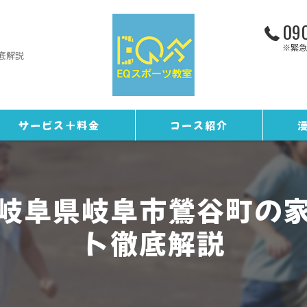
090
※緊急
底解説
サービス＋料金
コース紹介
お客様の声
トレーニングコース
岐阜県岐阜市鶯谷町の
ギャラリー
野球コース
ト徹底解説
スタッフ紹介
EQカレンダー