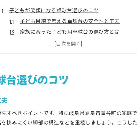
子どもが笑顔になる卓球台選びのコツ
子ども目線で考える卓球台の安全性と工夫
家族に合った子ども用卓球台の選び方とは
失敗しない子ども用卓球台選定の重要ポイント
子どもの成長を支える卓球台選びの秘訣
家庭で安心して使える子ども用卓球台の条件
家庭で楽しむ子ども用卓球台の魅力
球台選びのコツ
子どもと一緒に盛り上がる卓球台活用法
家族時間を豊かにする子ども用卓球台の工夫
工夫
子どもが続けやすい卓球環境の作り方
優先すべきポイントです。特に岐阜県岐阜市鶯谷町の家庭
家庭で広がる子どもの卓球体験の魅力
指を挟みにくい脚部の構造などを重視しましょう。こうし
遊びと学びを両立する子ども用卓球台の利点