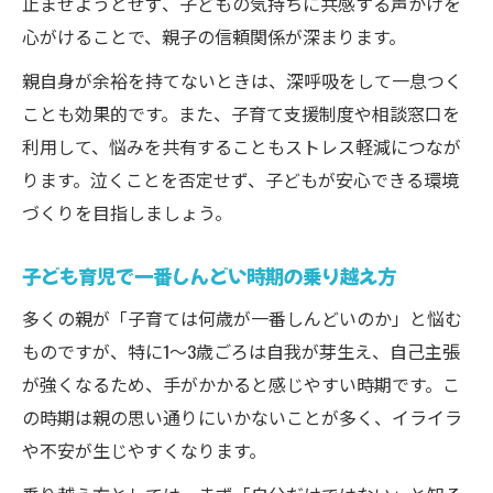
止ませようとせず、子どもの気持ちに共感する声かけを
方
心がけることで、親子の信頼関係が深まります。
毎日使える子ども育児の肯定的アプローチ
子どもの成長を促す時短子育て実践例
親自身が余裕を持てないときは、深呼吸をして一息つく
ことも効果的です。また、子育て支援制度や相談窓口を
子ども育児支援の現状と賢い制度利用法
利用して、悩みを共有することもストレス軽減につなが
子ども育児支援の最新動向と今後の展望
ります。泣くことを否定せず、子どもが安心できる環境
子育て支援制度一覧を使いこなす方法
づくりを目指しましょう。
子ども育児支援新制度2026年開始の概要
子ども子育て支援給付のわかりやすい解説
子ども育児で一番しんどい時期の乗り越え方
子ども育児支援を賢く選ぶポイントとは
多くの親が「子育ては何歳が一番しんどいのか」と悩む
ものですが、特に1～3歳ごろは自我が芽生え、自己主張
が強くなるため、手がかかると感じやすい時期です。こ
の時期は親の思い通りにいかないことが多く、イライラ
や不安が生じやすくなります。