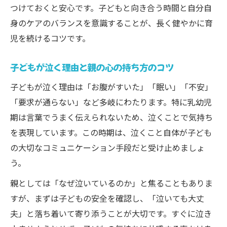
つけておくと安心です。子どもと向き合う時間と自分自
最新支援制度を活用した子どもの成長支援
身のケアのバランスを意識することが、長く健やかに育
子ども子育て支援新制度の活用ポイント
児を続けるコツです。
子ども育児支援給付の内容と賢い使い方
子どもの成長を後押しする支援制度一覧
子どもが泣く理由と親の心の持ち方のコツ
厚生労働省ガイドラインを活かす子ども育
子どもが泣く理由は「お腹がすいた」「眠い」「不安」
児
「要求が通らない」など多岐にわたります。特に乳幼児
子育て支援制度の現状と課題をやさしく解
期は言葉でうまく伝えられないため、泣くことで気持ち
説
を表現しています。この時期は、泣くこと自体が子ども
忙しい日々でもできる自己肯定感の育て方
の大切なコミュニケーション手段だと受け止めましょ
う。
子ども育児中でも実践できる簡単な声かけ
法
親としては「なぜ泣いているのか」と焦ることもありま
忙しい中で子どもの自己肯定感を守る工夫
すが、まずは子どもの安全を確認し、「泣いても大丈
夫」と落ち着いて寄り添うことが大切です。すぐに泣き
短時間でできる子どもとの信頼関係の築き