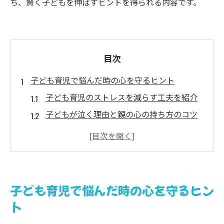
ち、賢く子どもを伸ばすヒントを得られる内容です。
目次
子ども育児で悩んだ時の心を守るヒント
子ども育児のストレスを減らす工夫を紹介
子どもが泣く理由と親の心の持ち方のコツ
子ども育児で一番しんどい時期の乗り越え
方
自己肯定感を守るための子どもとの向き合
い方
子ども育児で悩んだ時の心を守るヒン
子どもとの関係が楽になる考え方のヒント
ト
集