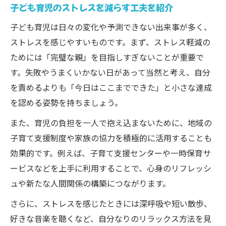
自己肯定感を高める子育ての新常識に迫る
子ども育児のストレスを減らす工夫を紹介
子ども育児で注目される自己肯定感の育て
子ども育児は日々の変化や予測できない出来事が多く、
方
ストレスを感じやすいものです。まず、ストレス軽減の
最新の子ども育児研究が示す新しい接し方
ためには「完璧な親」を目指しすぎないことが重要で
子どもの自尊心を育む日常の声かけ実践例
す。失敗やうまくいかない日があって当然と考え、自分
子どもの努力過程を認める習慣の重要性
を責めるよりも「今日はここまでできた」と小さな達成
を認める姿勢を持ちましょう。
子ども育児で避けたい否定的な言葉とは何
か
また、育児の負担を一人で抱え込まないために、地域の
子育てで言葉がけを工夫したい方へ
子育て支援制度や家族の協力を積極的に活用することも
効果的です。例えば、子育て支援センターや一時保育サ
子どもが伸びる言葉がけの工夫ポイント
ービスなどを上手に利用することで、心身のリフレッシ
子ども育児で使いたい具体的な褒め方例
ュや新たな人間関係の構築につながります。
子どもに言ってはいけない言葉とその理由
さらに、ストレスを感じたときには深呼吸や短い散歩、
優秀な子どもを育てる声かけの実践方法
好きな音楽を聴くなど、自分なりのリラックス方法を見
子ども育児で心を傷つけない伝え方を学ぶ