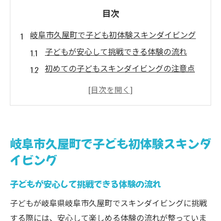
目次
岐阜市久屋町で子ども初体験スキンダイビング
子どもが安心して挑戦できる体験の流れ
初めての子どもスキンダイビングの注意点
子ども向け装備選びのポイントと選び方
子どもが楽しめる体験プログラムの特徴
ダイビングライセンスの基礎知識を学ぼう
子どもも安心して挑戦できるスキンダイビング
岐阜市久屋町で子ども初体験スキンダ
体験
イビング
子どもの安全を守る体験プランの選び方
子どもが安心して挑戦できる体験の流れ
ダイビングセンター選びで重視したい点
子どもが不安なく楽しめるサポート内容
子どもが岐阜県岐阜市久屋町でスキンダイビングに挑戦
スキンダイビング体験で得られる成長効果
する際には、安心して楽しめる体験の流れが整っていま