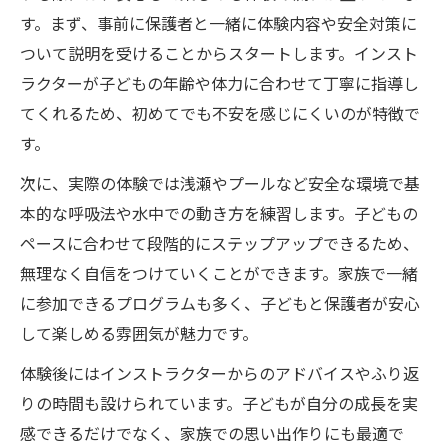
す。まず、事前に保護者と一緒に体験内容や安全対策に
親子で体験する際のポイントと心得
ついて説明を受けることからスタートします。インスト
スキンダイビングを岐阜で楽しむ家族の休日プ
ラクターが子どもの年齢や体力に合わせて丁寧に指導し
ラン
てくれるため、初めてでも不安を感じにくいのが特徴で
家族で楽しむ子どもスキンダイビングの魅
す。
力
次に、実際の体験では浅瀬やプールなど安全な環境で基
休日におすすめの体験コースや流れ
本的な呼吸法や水中での動き方を練習します。子どもの
親子一緒に体験できるダイビングの楽しみ
ペースに合わせて段階的にステップアップできるため、
子ども主体のレジャープランニング術
無理なく自信をつけていくことができます。家族で一緒
自然とふれあう休日の過ごし方アイデア
に参加できるプログラムも多く、子どもと保護者が安心
自然と学び育つ子どもスキンダイビングの魅力
して楽しめる雰囲気が魅力です。
子どもが自然から学ぶ体験の価値とは
体験後にはインストラクターからのアドバイスやふり返
スキンダイビングで育つ子どもの力
りの時間も設けられています。子どもが自分の成長を実
実際の体験談から分かる成長ポイント
感できるだけでなく、家族での思い出作りにも最適で