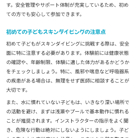
自然環境が与える子どもへの好影響
す。安全管理やサポート体制が充実しているため、初め
ての方でも安心して参加できます。
学びと遊びを両立する体験の工夫
安全なレジャーを選ぶなら子どもスキンダイビ
初めての子どもスキンダイビングの注意点
ング
初めて子どもがスキンダイビングに挑戦する際は、安全
子どもの安全を最優先するレジャー選び
面に特に注意する必要があります。体験前には健康状態
スキンダイビング体験で守るべきルール
の確認や、年齢制限、体験に適した体力があるかどうか
事前準備で防げる子どものトラブル例
をチェックしましょう。特に、風邪や喘息など呼吸器系
家族で共有したい安全意識と知識
の疾患がある場合は、無理をせず医師に相談することが
子ども向けプログラムの安全対策事例
大切です。
成長を応援する久屋町発・子どもダイビング入
また、水に慣れていない子どもは、いきなり深い場所で
門
の活動を避け、まずは浅瀬やプールで基本動作に慣れる
子どもの挑戦を後押しする体験の魅力
ことが推奨されます。インストラクターの指示をよく聞
ダイビング入門で身につくスキルと経験
き、危険な行動は絶対にしないようにしましょう。子ど
初心者子どもにおすすめのステップアップ