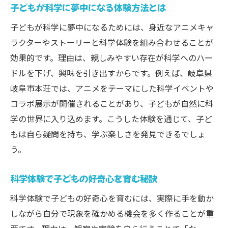
子どもが科学に夢中になる体験方法とは
ドラえもんと学ぶ子どもの学びの工夫
子どもが喜ぶアニメ体験イベントの魅力
子どもが科学に夢中になるためには、身近なアニメキャ
ラクターやストーリーと科学体験を組み合わせることが
アニメと科学で広がる子どもの創造力
効果的です。理由は、親しみやすい存在が科学へのハー
子どもの関心を引き出すアニメ活用術
ドルを下げ、興味を引き出すからです。例えば、岐阜県
アニメ体験で子どもが学べるポイント
岐阜市本荘では、アニメをテーマにした科学イベントや
家族で楽しむ岐阜市科学館イベント情報
コラボ展示が開催されることがあり、子どもが自然に科
子どもと参加できる科学館イベント特集
学の世界に入り込めます。こうした体験を通じて、子ど
家族で楽しむ子ども向けイベント活用術
もは自ら疑問を持ち、学ぶ楽しさを発見できるでしょ
子どもが主役の科学体験型イベント紹介
う。
家族みんなで楽しむ科学館の最新情報
科学体験で子どもの好奇心を育む秘訣
子どもが夢中になるイベント選びのコツ
科学体験で子どもの好奇心を育むには、実際に手を動か
科学館で家族が感じる学びの魅力
しながら自分で現象を確かめる機会を多く作ることが重
子どもが喜ぶサイエンスショーの魅力発見