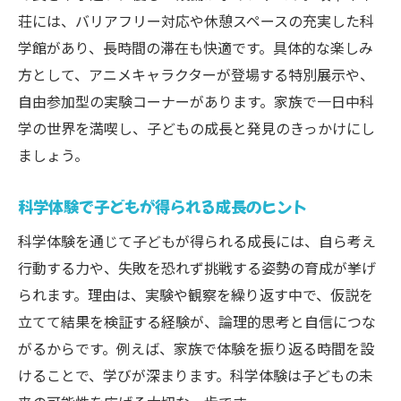
子どもにやさしい施設のチェックポイント
荘には、バリアフリー対応や休憩スペースの充実した科
無料や予約情報も！科学館活用ガイド
学館があり、長時間の滞在も快適です。具体的な楽しみ
子どもと行ける無料イベント活用方法
方として、アニメキャラクターが登場する特別展示や、
子ども向けプラネタリウム予約のポイント
自由参加型の実験コーナーがあります。家族で一日中科
科学館の料金や利用条件を確認するコツ
学の世界を満喫し、子どもの成長と発見のきっかけにし
子どもが楽しめる無料体験のチェック方法
ましょう。
科学館をお得に使うための子ども向け情報
科学体験で子どもが得られる成長のヒント
予約必須イベントで子どもと過ごすコツ
科学体験を通じて子どもが得られる成長には、自ら考え
科学とアニメがつなぐ家族の思い出作り
行動する力や、失敗を恐れず挑戦する姿勢の育成が挙げ
子どもと科学アニメで作る家族の思い出
られます。理由は、実験や観察を繰り返す中で、仮説を
家族で体験する科学とアニメの融合イベン
立てて結果を検証する経験が、論理的思考と自信につな
ト
がるからです。例えば、家族で体験を振り返る時間を設
子どもが主役の思い出作りに役立つポイン
けることで、学びが深まります。科学体験は子どもの未
ト