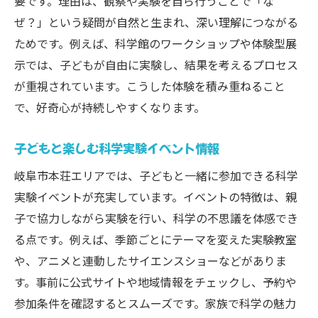
要です。理由は、観察や実験を自ら行うことで「な
子どもと一緒に楽しむサイエンスショー体
ぜ？」という疑問が自然と生まれ、深い理解につながる
験
ためです。例えば、科学館のワークショップや体験型展
サイエンスショーで子どもが学ぶ科学の不
示では、子どもが自由に実験し、結果を考えるプロセス
思議
が重視されています。こうした体験を積み重ねること
子ども向けショーの見どころと参加ポイン
で、好奇心が持続しやすくなります。
ト
サイエンスショーで子どもの好奇心を刺激
子どもと楽しむ科学実験イベント情報
家族で観るサイエンスショーの楽しみ方
岐阜市本荘エリアでは、子どもと一緒に参加できる科学
サイエンスショーを通じた子どもの成長体
実験イベントが充実しています。イベントの特徴は、親
験
子で協力しながら実験を行い、科学の不思議を体感でき
プラネタリウムを満喫する家族のお出かけ術
る点です。例えば、季節ごとにテーマを変えた実験教室
や、アニメと連動したサイエンスショーなどがありま
子どもと満喫するプラネタリウム体験のコ
す。事前に公式サイトや地域情報をチェックし、予約や
ツ
参加条件を確認するとスムーズです。家族で科学の魅力
プラネタリウムで子どもの宇宙への憧れ育