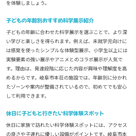
を体験しましょう。
成
子どもと行くプラネタリウムの予約と注意
子どもの年齢別おすすめ科学展示紹介
点
子どもの年齢に合わせた科学展示を選ぶことで、より深
プラネタリウムで家族が共有する感動の瞬
い学びと楽しさを得られます。例えば、未就学児向けに
間
は感覚を使ったシンプルな体験型展示、小学生以上には
子どもの年齢別プラネタリウム活用法
実験要素の強い展示やアニメとのコラボ展示が人気で
家族で楽しむプラネタリウムの過ごし方
す。理由は、発達段階に応じた内容が興味や理解度を高
子どもにやさしい施設選びのポイントとは
めるからです。岐阜市本荘の施設では、年齢別に分かれ
子ども連れにやさしい施設選びの基準
たゾーンや案内が整備されているので、初めてでも安心
子ども向け設備が充実した施設の特徴
して利用できます。
授乳室など子どもに配慮したサービス紹介
休日に子どもと行きたい科学体験スポット
子どもと安心して利用できる設備の探し方
休日に家族で訪れたい科学体験スポットには、アクセス
子ども目線で考える快適な施設選び
の良さや子連れに優しい設備がポイントです。岐阜市本