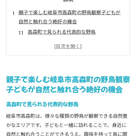
親子で楽しむ岐阜市高森町の野鳥観察子どもが
自然と触れ合う絶好の機会
高森町で見られる代表的な野鳥
親子で楽しむ野鳥観察の準備
野鳥観察を通じて学ぶ自然の仕組み
子どもにおすすめの観察スポット
野鳥観察の際の注意点とマナー
親子で楽しむ岐阜市高森町の野鳥観察
季節ごとの野鳥観察の楽しみ方
子どもが自然と触れ合う絶好の機会
子どもが夢中になる岐阜市高森町の野鳥観察学
びと発見の宝庫
高森町で見られる代表的な野鳥
野鳥観察がもたらす子どもの成長
岐阜市高森町は、様々な種類の野鳥が観察できる自然豊
観察ノートをつけて学びを深めよう
かなエリアです。子どもと一緒に訪れることで、身近に
親子で挑戦！野鳥クイズで楽しく学ぶ
自然と触れ合うことができるうえ、興味を持って鳥に関