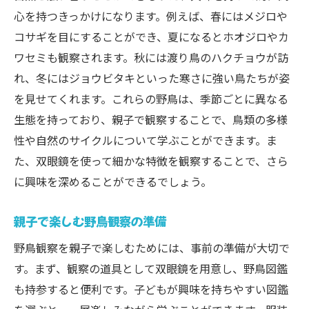
心を持つきっかけになります。例えば、春にはメジロや
野鳥の声を聞き分けるコツ
コサギを目にすることができ、夏になるとホオジロやカ
地域の自然保護活動に参加してみよう
ワセミも観察されます。秋には渡り鳥のハクチョウが訪
子どもを自然好きにする工夫
れ、冬にはジョウビタキといった寒さに強い鳥たちが姿
岐阜市高森町で子どもと野鳥観察自然の中で親
を見せてくれます。これらの野鳥は、季節ごとに異なる
子の絆を深める
生態を持っており、親子で観察することで、鳥類の多様
親子で楽しむ自然散策のポイント
性や自然のサイクルについて学ぶことができます。ま
自然の中での親子のコミュニケーション
た、双眼鏡を使って細かな特徴を観察することで、さら
野鳥観察を通じた親子の共同作業
に興味を深めることができるでしょう。
一緒に自然を守る活動に参加しよう
親子で楽しむ野鳥観察の準備
週末の家族時間を自然の中で過ごす
野鳥観察を親子で楽しむためには、事前の準備が大切で
自然の中で得られる親子の新しい発見
す。まず、観察の道具として双眼鏡を用意し、野鳥図鑑
都会の喧騒を忘れて子どもと野鳥観察岐阜市高
も持参すると便利です。子どもが興味を持ちやすい図鑑
森町の魅力