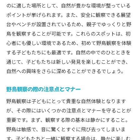
のに適した場所として、自然が豊かな環境が整っている
方法
ポイントが挙げられます。また、安全に観察できる展望
子どもの質問に応えるための知識
台やベンチが設置されているため、親子でゆっくりと野
観察を通じて広がる興味の世界
鳥を観察することが可能です。これらのスポットは、初
自然体験の積み重ねがもたらす成長
心者にも優しい環境であるため、初めて野鳥観察を体験
親子で挑戦！岐阜市高森町の野鳥観察で新しい
する子どもたちにも最適です。自然の中でのひとときを
発見を楽しむ
通じて、子どもたちは新しい発見を楽しむことができ、
新しい発見を共有する喜び
自然への興味をさらに深めることができるでしょう。
観察を通じた親子の共通の趣味
野鳥観察の際の注意点とマナー
高森町でのサプライズ発見リポート
日々の観察で知識を深める
野鳥観察は子どもにとって貴重な自然体験となります
が、その際にはいくつかの注意点とマナーを守ることが
親子でチャレンジする自然観察の醍醐味
重要です。まず、観察する際の基本は静かにすること。
新たな観察スポットを探しに行こう
野鳥は敏感で、音に驚くとすぐに飛び去ってしまいま
す。子どもたちと一緒に観察する場合は、静かに楽しむ