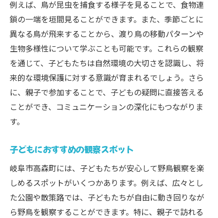
観察を楽しむための安全対策
例えば、鳥が昆虫を捕食する様子を見ることで、食物連
岐阜市高森町で子どもと共に野鳥観察自然体験
鎖の一端を垣間見ることができます。また、季節ごとに
で豊かな心を育む
異なる鳥が飛来することから、渡り鳥の移動パターンや
生物多様性について学ぶことも可能です。これらの観察
自然体験が子どもに与える影響
を通じて、子どもたちは自然環境の大切さを認識し、将
野鳥観察を通じた情操教育
来的な環境保護に対する意識が育まれるでしょう。さら
親子で自然体験を共有する意味
に、親子で参加することで、子どもの疑問に直接答える
体験を通じて感じる自然の大切さ
ことができ、コミュニケーションの深化にもつながりま
自然を学ぶ機会を提供する工夫
す。
野鳥観察をきっかけに広がる学び
野鳥観察を通じて子どもの好奇心を引き出す岐
子どもにおすすめの観察スポット
阜市高森町の自然
岐阜市高森町には、子どもたちが安心して野鳥観察を楽
自然の中で育まれる好奇心
しめるスポットがいくつかあります。例えば、広々とし
野鳥の行動から学ぶ生態系の不思議
た公園や散策路では、子どもたちが自由に動き回りなが
ら野鳥を観察することができます。特に、親子で訪れる
自然観察を楽しむためのクリエイティブな