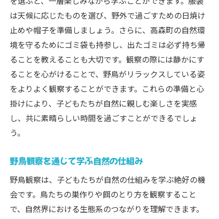
を選ぶと、一層楽しみながら学ぶことができます。服装
高森町の静けさを楽しむためのヒント
は天候に応じたものを選び、野外で過ごすための日焼け
自然豊かな環境でのリフレッシュ方法
止めや帽子を準備しましょう。さらに、高森町の自然環
都会では味わえない野鳥観察の魅力
境を守るためにゴミ袋も持参し、出たゴミは必ず持ち帰
親子で感じる自然の神秘
ることを教えることも大切です。観察の際には静かにす
心を癒す野鳥のさえずり
ることを心がけることで、野鳥がリラックスしている姿
をよりよく観察することができます。これらの準備と心
自然の中で過ごす意義と価値
掛けにより、子どもたちが自然に親しむ楽しさを実感
子どもが初めてでも安心岐阜市高森町の野鳥観
し、共に素晴らしい時間を過ごすことができるでしょ
察初心者ガイド
う。
初めての野鳥観察に必要な道具
初心者におすすめの観察ルート
野鳥観察を通じて学ぶ自然の仕組み
野鳥観察前に知っておきたい基礎知識
野鳥観察は、子どもたちが自然の仕組みを学ぶ絶好の機
野鳥観察を始める時の心構え
会です。鳥たちの巣作りや餌のとり方を観察すること
親子で学ぶ野鳥観察の基礎
で、自然界における生態系のつながりを理解できます。