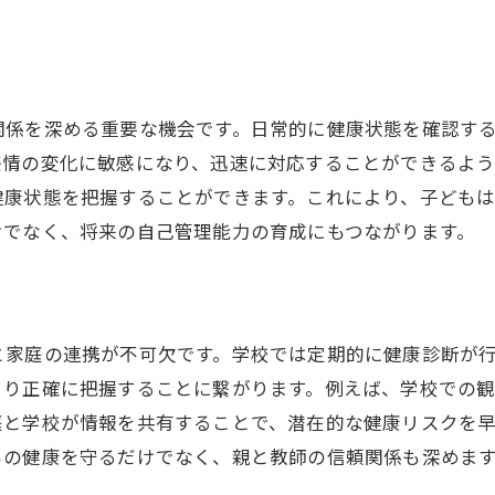
健康チェックを通じた親子のコミュニケーション
子どもに自主性を育む健康管理
日々の健康チェックで見落としがちな子どものサインと
関係を深める重要な機会です。日常的に健康状態を確認す
体調不良のサインを見逃さない方法
感情の変化に敏感になり、迅速に対応することができるよ
心の健康状態をチェックするポイント
健康状態を把握することができます。これにより、子ども
食欲や睡眠の変化を観察する重要性
けでなく、将来の自己管理能力の育成にもつながります。
行動の変化が示すサインの理解
健康トラブルの兆候を早期に発見
日常生活における小さな変化を見逃さない
と家庭の連携が不可欠です。学校では定期的に健康診断が
健康な子どもの育成に必要な親の役割と責務
より正確に把握することに繋がります。例えば、学校での
健康管理の基本を親が知るべき理由
庭と学校が情報を共有することで、潜在的な健康リスクを
子どもから学ぶ健康への気付きを大切に
もの健康を守るだけでなく、親と教師の信頼関係も深めま
家庭内での健康教育の始め方