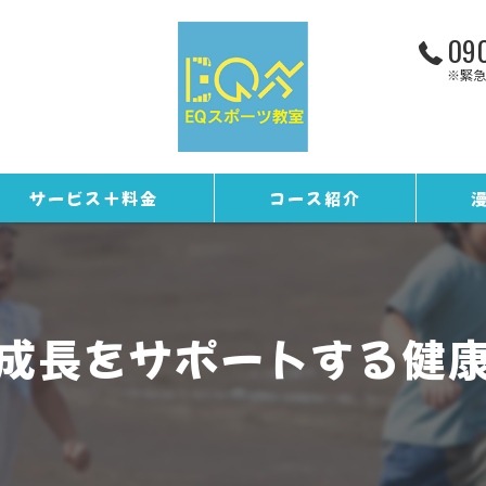
090
※緊急
サービス＋料金
コース紹介
お客様の声
トレーニングコース
ギャラリー
野球コース
成長をサポートする健
スタッフ紹介
EQカレンダー