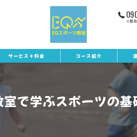
090
※緊急
サービス＋料金
コース紹介
お客様の声
トレーニングコース
ギャラリー
野球コース
教室で学ぶスポーツの基
スタッフ紹介
EQカレンダー