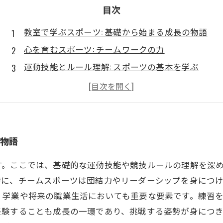
目次
教室で学ぶスポーツ: 基礎から始まる成長の物語
心を育むスポーツ: チームワークの力
運動技能とルール理解: スポーツの基本を学ぶ
仲間との協力: コミュニケーションの重要性
集中力と自己管理: 学業と社会での成功に繋がる
スポーツを通じて得る力: 教育現場の価値
未来の自分へ: スポーツがもたらす成長の結実
の物語
す。ここでは、基礎的な運動技能や競技ルールの理解を深
に、チームスポーツは団結力やリーダーシップを身につけ
、学業や将来の職業生活においても重要な要素です。練習
験することも成長の一環であり、挑戦する姿勢が身につき