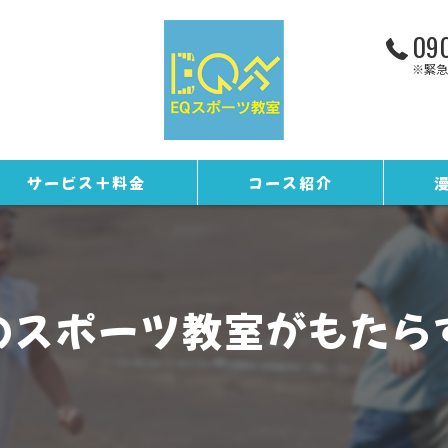
090
※緊急
サービス＋料金
コース紹介
お客様の声
トレーニングコース
ギャラリー
野球コース
のスポーツ教室がもたら
スタッフ紹介
EQカレンダー