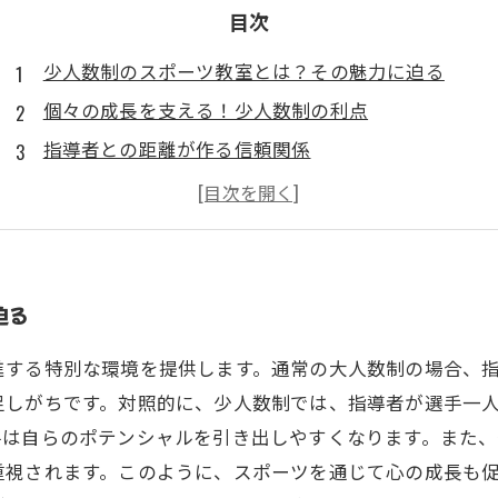
目次
少人数制のスポーツ教室とは？その魅力に迫る
個々の成長を支える！少人数制の利点
指導者との距離が作る信頼関係
共同体験が育む協調性とコミュニケーション能力
少人数制での成功事例：選手たちの声
未来への一歩！少人数制が生む新しいスポーツ教育
迫る
進する特別な環境を提供します。通常の大人数制の場合、
足しがちです。対照的に、少人数制では、指導者が選手一
手は自らのポテンシャルを引き出しやすくなります。また
重視されます。このように、スポーツを通じて心の成長も