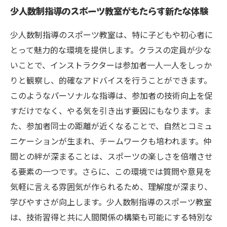
少人数制指導のスポーツ教室がもたらす新たな体験
「できた！」の瞬間が増える理由：少人数制指
導のメリット
少人数制指導のスポーツ教室は、特に子どもや初心者に
子どもや初心者向けプログラムの設計と効果を
とって魅力的な環境を提供します。クラスの定員が少な
探る
いことで、インストラクターは参加者一人一人をしっか
少人数制のスポーツ教室で見つける、個の成長
りと観察し、的確なアドバイスを行うことができます。
とチームワーク
このようなパーソナルな指導は、参加者の技術向上を促
すだけでなく、やる気を引き出す要因にもなります。ま
た、参加者同士の距離が近くなることで、自然とコミュ
ニケーションが生まれ、チームワークも培われます。仲
間との絆が深まることは、スポーツの楽しさを倍増させ
る要素の一つです。さらに、この環境では質問や意見を
気軽に言える雰囲気が作られるため、理解度が深まり、
学びやすさが向上します。少人数制指導のスポーツ教室
は、技術習得と共に人間関係の構築も可能にする特別な