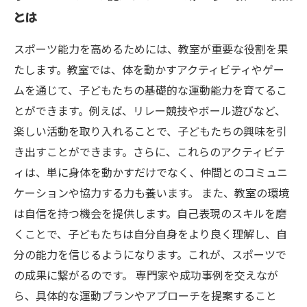
とは
成功事例から学ぶ：実際のアプローチとその効
果
スポーツ能力を高めるためには、教室が重要な役割を果
教員と保護者が取るべき具体的なアクションプ
たします。教室では、体を動かすアクティビティやゲー
ラン
ムを通じて、子どもたちの基礎的な運動能力を育てるこ
未来のアスリートを育成するために：スポーツ
とができます。例えば、リレー競技やボール遊びなど、
教育の重要性とは
楽しい活動を取り入れることで、子どもたちの興味を引
き出すことができます。さらに、これらのアクティビテ
ィは、単に身体を動かすだけでなく、仲間とのコミュニ
ケーションや協力する力も養います。 また、教室の環境
は自信を持つ機会を提供します。自己表現のスキルを磨
くことで、子どもたちは自分自身をより良く理解し、自
分の能力を信じるようになります。これが、スポーツで
の成果に繋がるのです。 専門家や成功事例を交えなが
ら、具体的な運動プランやアプローチを提案すること