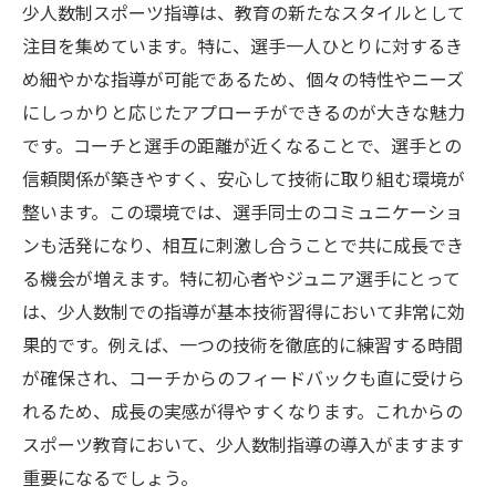
少人数制スポーツ指導は、教育の新たなスタイルとして
成功事例に学ぶ：少人数制スポーツ指導の実践
注目を集めています。特に、選手一人ひとりに対するき
例
め細やかな指導が可能であるため、個々の特性やニーズ
スポーツ現場の変化：少人数制での指導がもた
にしっかりと応じたアプローチができるのが大きな魅力
らす未来
です。コーチと選手の距離が近くなることで、選手との
信頼関係が築きやすく、安心して技術に取り組む環境が
整います。この環境では、選手同士のコミュニケーショ
ンも活発になり、相互に刺激し合うことで共に成長でき
る機会が増えます。特に初心者やジュニア選手にとって
は、少人数制での指導が基本技術習得において非常に効
果的です。例えば、一つの技術を徹底的に練習する時間
が確保され、コーチからのフィードバックも直に受けら
れるため、成長の実感が得やすくなります。これからの
スポーツ教育において、少人数制指導の導入がますます
重要になるでしょう。