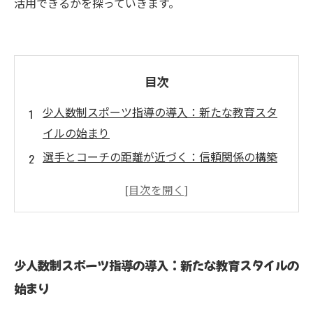
活用できるかを探っていきます。
目次
少人数制スポーツ指導の導入：新たな教育スタ
イルの始まり
選手とコーチの距離が近づく：信頼関係の構築
方法
個々のニーズに合わせた指導：選手の特性を引
き出す秘訣
コミュニケーションの活性化：仲間と共に成長
少人数制スポーツ指導の導入：新たな教育スタイルの
する重要性
始まり
初心者に最適な少人数制指導：基礎技術習得の
鍵