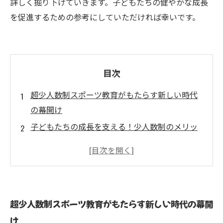
詳しく掘り下げていきます。子どもたちの健やかな成長
を促進するための参考にしていただければ幸いです。
目次
超少人数制スポーツ教育がもたらす新しい時代
の幕開け
子どもたちの成長を支える！少人数制のメリッ
トとは？
個別指導の力：子ども一人ひとりのニーズに応
える新しい教育方法
スポーツを通じた自己肯定感の向上とチームワ
超少人数制スポーツ教育がもたらす新しい時代の幕開
ークの育成
け
成功事例に学ぶ！超少人数制での実践方法とそ