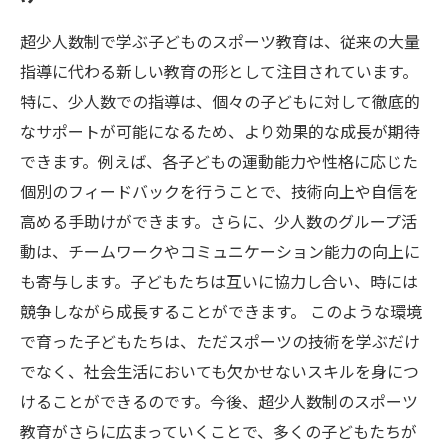
の効果
超少人数制で学ぶ子どものスポーツ教育は、従来の大量
子どもたちの未来を切り開く、超少人数制スポ
指導に代わる新しい教育の形として注目されています。
ーツ教育の可能性
特に、少人数での指導は、個々の子どもに対して徹底的
次世代を育む！少人数制教育がもたらす豊かな
なサポートが可能になるため、より効果的な成長が期待
成長と成果
できます。例えば、各子どもの運動能力や性格に応じた
個別のフィードバックを行うことで、技術向上や自信を
高める手助けができます。さらに、少人数のグループ活
動は、チームワークやコミュニケーション能力の向上に
も寄与します。子どもたちは互いに協力し合い、時には
競争しながら成長することができます。 このような環境
で育った子どもたちは、ただスポーツの技術を学ぶだけ
でなく、社会生活においても欠かせないスキルを身につ
けることができるのです。今後、超少人数制のスポーツ
教育がさらに広まっていくことで、多くの子どもたちが