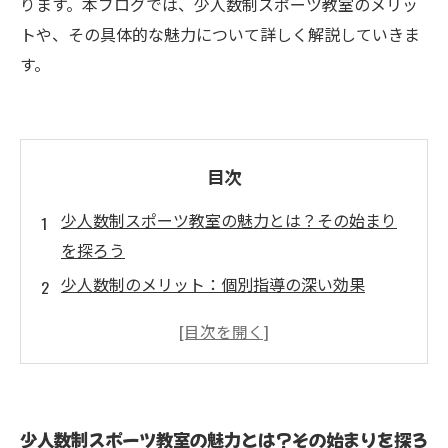
ります。本ブログでは、少人数制スポーツ教室のメリッ
トや、その具体的な魅力について詳しく解説していきま
す。
目次
少人数制スポーツ教室の魅力とは？その始まり
を探ろう
少人数制のメリット：個別指導の深い効果
自分のペースで成長する：少人数制の成功スト
ーリー
講師との近い距離感が生む信頼関係
少人数制スポーツ教室の参加者の声：実際の体
少人数制スポーツ教室の魅力とは？その始まりを探ろ
験談