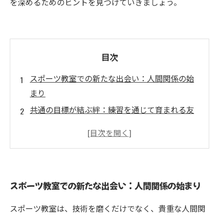
を深めるためのヒントを見つけていきましょう。
目次
スポーツ教室での新たな出会い：人間関係の始
まり
共通の目標が結ぶ絆：練習を通じて育まれる友
情
信頼を築くためのコミュニケーションの重要性
指導者との信頼関係を深める秘訣
仲間との競い合いがもたらす成長と理解
スポーツ教室での新たな出会い：人間関係の始まり
人間関係を豊かにする実践的なアドバイス
スポーツ教室から得られる友情と絆のまとめ
スポーツ教室は、技術を磨くだけでなく、貴重な人間関