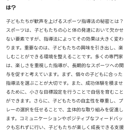
は？
心と体の成長を促す心理的アプローチを理解し
よう
子どもたちが歓声を上げるスポーツ指導法の秘密とは？
保護者と指導者が知るべき、子どもたちの未来
スポーツは、子どもたちの心と体の発達において欠かせ
を切り拓く方法
ない要素ですが、指導法によってその効果は大きく変わ
共に歩む未来：子どもが楽しむスポーツを続け
ります。重要なのは、子どもたちの興味を引き出し、楽
られる環境づくり
しむことができる環境を整えることです。多くの専門家
は、楽しさを重視した指導が、長期的なスポーツへの関
与を促すと考えています。まず、個々の子どもに合った
指導法を選ぶことが大切です。また、成功体験を積ませ
るために、小さな目標設定を行うことで自信を育むこと
ができます。さらに、子どもたちの自主性を尊重し、プ
レーの選択を任せることで、主体的な取り組みを促進し
ます。コミュニケーションやポジティブなフィードバッ
クも忘れずに行い、子どもたちが楽しく成長できる支援