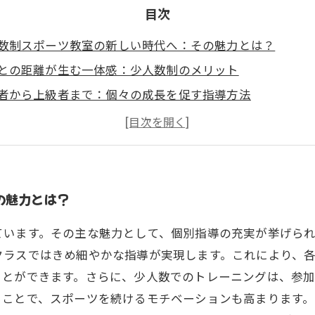
目次
数制スポーツ教室の新しい時代へ：その魅力とは？
との距離が生む一体感：少人数制のメリット
者から上級者まで：個々の成長を促す指導方法
との絆を深める：競争と協力のバランス
イベートな環境でのトレーニング：モチベーションを引き
者の体験談：少人数制スポーツ教室の成功ストーリー
たも体験しよう！少人数制スポーツ教室がもたらす変化と
の魅力とは？
ています。その主な魅力として、個別指導の充実が挙げら
クラスではきめ細やかな指導が実現します。これにより、
ことができます。さらに、少人数でのトレーニングは、参
ることで、スポーツを続けるモチベーションも高まります