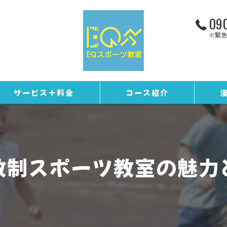
090
※緊急
サービス＋料金
コース紹介
お客様の声
トレーニングコース
ギャラリー
野球コース
数制スポーツ教室の魅力
スタッフ紹介
EQカレンダー