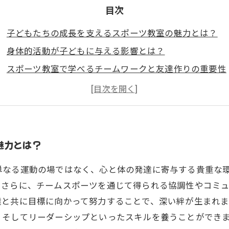
目次
子どもたちの成長を支えるスポーツ教室の魅力とは？
身体的活動が子どもに与える影響とは？
スポーツ教室で学べるチームワークと友達作りの重要性
挑戦を通じて育まれる自己肯定感と忍耐力
未来を明るくするために必要なスキルとは？
子どもたちの成長を支えるスポーツ教室の魅力を再考す
魅力とは？
単なる運動の場ではなく、心と体の発達に寄与する貴重な
。さらに、チームスポーツを通じて得られる協調性やコミ
達と共に目標に向かって努力することで、深い絆が生まれま
、そしてリーダーシップといったスキルを養うことができま