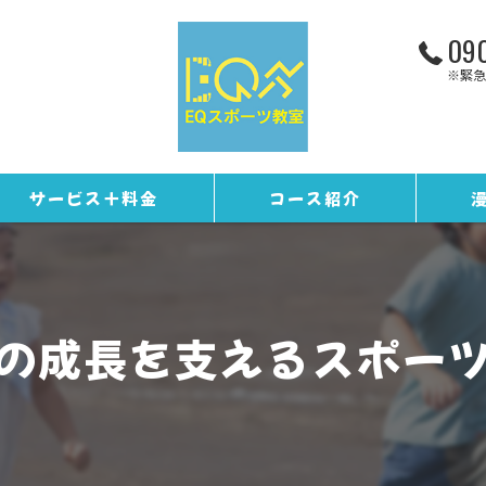
090
※緊急
サービス＋料金
コース紹介
お客様の声
トレーニングコース
ギャラリー
野球コース
の成長を支えるスポー
スタッフ紹介
EQカレンダー