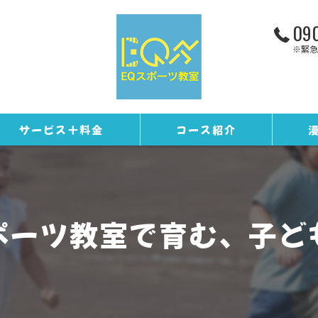
090
※緊急
サービス＋料金
コース紹介
お客様の声
トレーニングコース
ギャラリー
野球コース
ポーツ教室で育む、子ど
スタッフ紹介
EQカレンダー