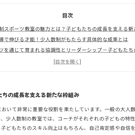
目次
制スポーツ教室の魅力とは？子どもたちの成長を支える新
導で伸びる才能！少人数制がもたらす具体的な成果とは
ツを通じて育まれる協調性とリーダーシップ－子どもたち
例に学ぶ！少人数制スポーツ教室が与える影響
得！少人数制指導のメリットと子どもたちの未来
見据えて－少人数制スポーツ教室が目指す子どもたちの姿
軌跡を描こう！少人数制スポーツ教室での素晴らしい体験
たちの成長を支える新たな枠組み
において非常に重要な役割を果たしています。一般の大人
し、少人数制の教室では、コーチがそれぞれの子どもの特
、子どもたちのスキル向上はもちろん、自己肯定感や自信