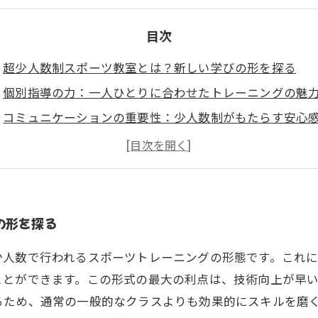
目次
超少人数制スポーツ教室とは？新しい学びの形を探る
個別指導の力：一人ひとりに合わせたトレーニングの魅
コミュニケーションの重要性：少人数制がもたらす安心
仲間との絆を深める：モチベーションを維持する秘訣
超少人数制スポーツ教室の具体的なメリットとは？
スポーツライフを豊かにするための利用法
あなたの成長をサポートする超少人数制スポーツ教室の
の形を探る
少人数で行われるスポーツトレーニングの形態です。これ
ことができます。この形式の最大の利点は、技術向上が早
るため、通常の一般的なクラスよりも効果的にスキルを磨