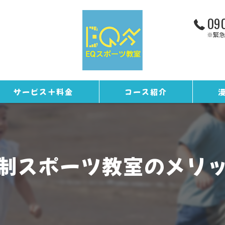
090
※緊急
サービス＋料金
コース紹介
お客様の声
トレーニングコース
ギャラリー
野球コース
制スポーツ教室のメリ
スタッフ紹介
EQカレンダー