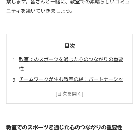
察します。皆さんと一緒に、教室での素晴らしいコミュ
ニティを築いていきましょう。
目次
教室でのスポーツを通じた心のつながりの重要
性
チームワークが生む教室の絆：パートナーシッ
プの形成
競争から協力へ：関係性を深めるスポーツの力
感情の共有が生む教室の雰囲気づくり
参加型アクティビティで築く良好な人間関係
教室でのスポーツを通じた心のつながりの重要性
実際の事例から学ぶ：成功するコミュニティの